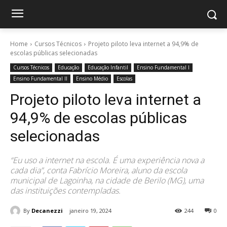
Home
Cursos Técnicos
Projeto piloto leva internet a 94,9% de
escolas públicas selecionadas
Cursos Técnicos
Educação
Educação Infantil
Ensino Fundamental I
Ensino Fundamental II
Ensino Médio
Escolas
Projeto piloto leva internet a
94,9% de escolas públicas
selecionadas
“Eu uso a internet na escola. É uma experiência nova a
cada dia”, conta Fabrício Moreira, aluno da escola
municipal de Lagoinha, na cidade de Berilo (MG), uma
das instituições contempladas.
By
Decanezzi
janeiro 19, 2024
244
0