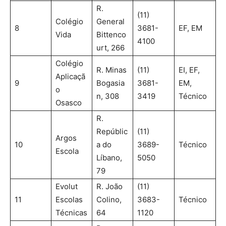
R.
(11)
Colégio
General
8
3681-
EF, EM
Vida
Bittenco
4100
urt, 266
Colégio
R. Minas
(11)
EI, EF,
Aplicaçã
9
Bogasia
3681-
EM,
o
n, 308
3419
Técnico
Osasco
R.
Repúblic
(11)
Argos
10
a do
3689-
Técnico
Escola
Líbano,
5050
79
Evolut
R. João
(11)
11
Escolas
Colino,
3683-
Técnico
Técnicas
64
1120