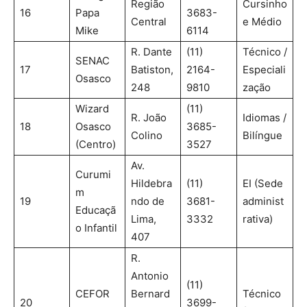
Região
Cursinho
16
Papa
3683-
Central
e Médio
Mike
6114
R. Dante
(11)
Técnico /
SENAC
17
Batiston,
2164-
Especiali
Osasco
248
9810
zação
Wizard
(11)
R. João
Idiomas /
18
Osasco
3685-
Colino
Bilíngue
(Centro)
3527
Av.
Curumi
Hildebra
(11)
EI (Sede
m
19
ndo de
3681-
administ
Educaçã
Lima,
3332
rativa)
o Infantil
407
R.
Antonio
(11)
CEFOR
Bernard
Técnico
20
3699-