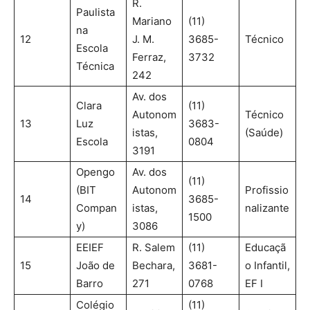
R.
Paulista
Mariano
(11)
na
12
J. M.
3685-
Técnico
Escola
Ferraz,
3732
Técnica
242
Av. dos
Clara
(11)
Autonom
Técnico
13
Luz
3683-
istas,
(Saúde)
Escola
0804
3191
Opengo
Av. dos
(11)
(BIT
Autonom
Profissio
14
3685-
Compan
istas,
nalizante
1500
y)
3086
EEIEF
R. Salem
(11)
Educaçã
15
João de
Bechara,
3681-
o Infantil,
Barro
271
0768
EF I
Colégio
(11)