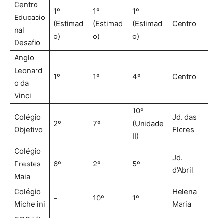
Centro
1º
1º
1º
Educacio
(Estimad
(Estimad
(Estimad
Centro
nal
o)
o)
o)
Desafio
Anglo
Leonard
1º
1º
4º
Centro
o da
Vinci
10º
Colégio
Jd. das
2º
7º
(Unidade
Objetivo
Flores
II)
Colégio
Jd.
Prestes
6º
2º
5º
d’Abril
Maia
Colégio
Helena
–
10º
1º
Michelini
Maria