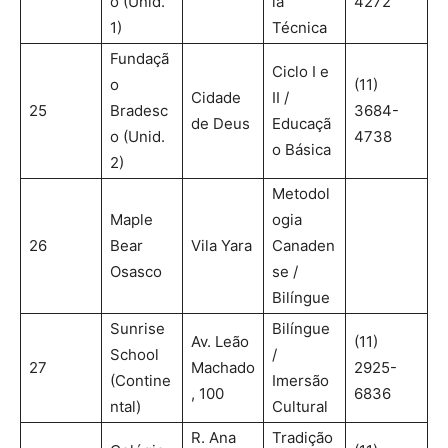
o (Unid.
ia
4272
1)
Técnica
Fundaçã
Ciclo I e
o
(11)
Cidade
II /
25
Bradesc
3684-
de Deus
Educaçã
o (Unid.
4738
o Básica
2)
Metodol
Maple
ogia
26
Bear
Vila Yara
Canaden
Osasco
se /
Bilíngue
Sunrise
Bilíngue
Av. Leão
(11)
School
/
27
Machado
2925-
(Contine
Imersão
, 100
6836
ntal)
Cultural
R. Ana
Tradição