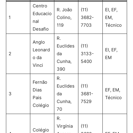
Centro
R. João
(11)
EI, EF,
Educacio
1
Colino,
3682-
EM,
nal
119
7703
Técnico
Desafio
R.
Anglo
Euclides
(11)
Leonard
EI, EF,
2
da
3133-
o da
EM
Cunha,
5400
Vinci
390
R.
Fernão
Euclides
(11)
Dias
EF, EM,
3
da
3681-
Pais
Técnico
Cunha,
7529
Colégio
70
R.
Virgínia
(11)
Colégio