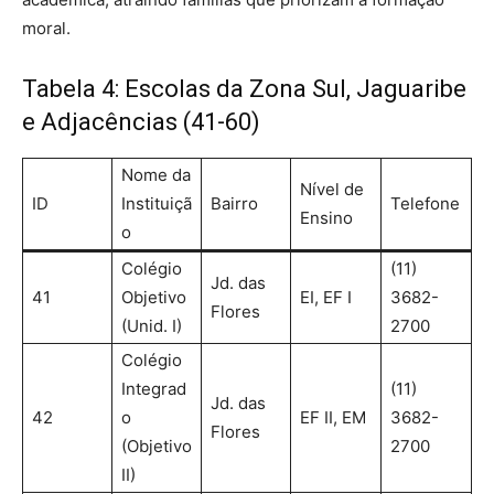
moral.
Tabela 4: Escolas da Zona Sul, Jaguaribe
e Adjacências (41-60)
Nome da
Nível de
ID
Instituiçã
Bairro
Telefone
Ensino
o
Colégio
(11)
Jd. das
41
Objetivo
EI, EF I
3682-
Flores
(Unid. I)
2700
Colégio
Integrad
(11)
Jd. das
42
o
EF II, EM
3682-
Flores
(Objetivo
2700
II)