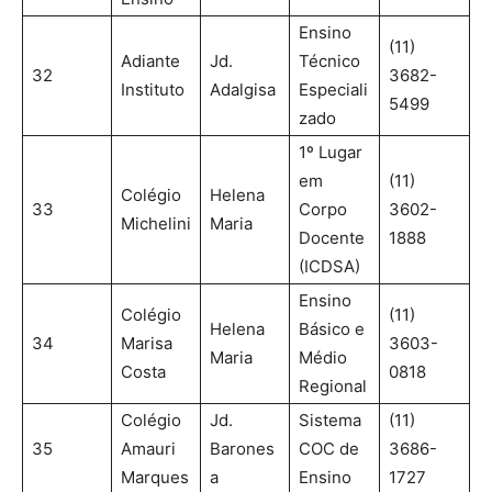
Ensino
(11)
Adiante
Jd.
Técnico
32
3682-
Instituto
Adalgisa
Especiali
5499
zado
1º Lugar
em
(11)
Colégio
Helena
33
Corpo
3602-
Michelini
Maria
Docente
1888
(ICDSA)
Ensino
Colégio
(11)
Helena
Básico e
34
Marisa
3603-
Maria
Médio
Costa
0818
Regional
Colégio
Jd.
Sistema
(11)
35
Amauri
Barones
COC de
3686-
Marques
a
Ensino
1727