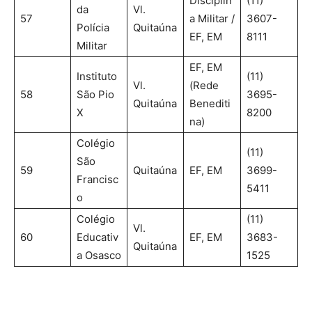
Disciplin
(11)
da
Vl.
57
a Militar /
3607-
Polícia
Quitaúna
EF, EM
8111
Militar
EF, EM
Instituto
(11)
Vl.
(Rede
58
São Pio
3695-
Quitaúna
Benediti
X
8200
na)
Colégio
(11)
São
59
Quitaúna
EF, EM
3699-
Francisc
5411
o
Colégio
(11)
Vl.
60
Educativ
EF, EM
3683-
Quitaúna
a Osasco
1525