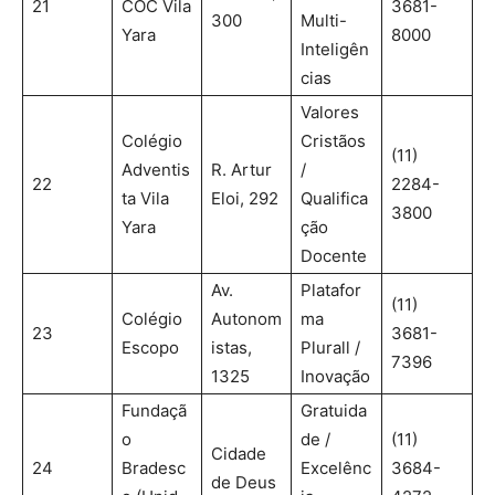
21
COC Vila
3681-
300
Multi-
Yara
8000
Inteligên
cias
Valores
Colégio
Cristãos
(11)
Adventis
R. Artur
/
22
2284-
ta Vila
Eloi, 292
Qualifica
3800
Yara
ção
Docente
Av.
Platafor
(11)
Colégio
Autonom
ma
23
3681-
Escopo
istas,
Plurall /
7396
1325
Inovação
Fundaçã
Gratuida
o
de /
(11)
Cidade
24
Bradesc
Excelênc
3684-
de Deus