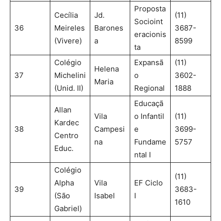
Proposta
Cecília
Jd.
(11)
Socioint
36
Meireles
Barones
3687-
eracionis
(Vivere)
a
8599
ta
Colégio
Expansã
(11)
Helena
37
Michelini
o
3602-
Maria
(Unid. II)
Regional
1888
Educaçã
Allan
Vila
o Infantil
(11)
Kardec
38
Campesi
e
3699-
Centro
na
Fundame
5757
Educ.
ntal I
Colégio
(11)
Alpha
Vila
EF Ciclo
39
3683-
(São
Isabel
I
1610
Gabriel)