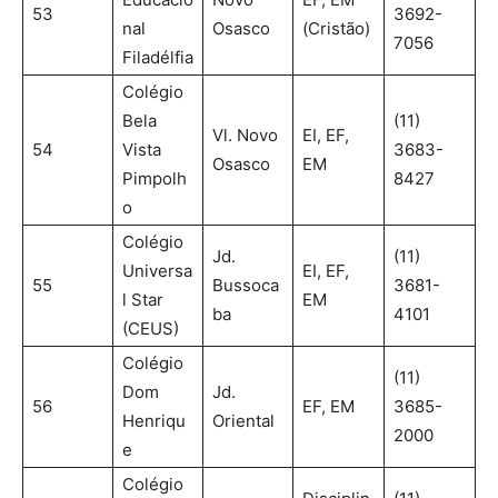
53
3692-
nal
Osasco
(Cristão)
7056
Filadélfia
Colégio
Bela
(11)
Vl. Novo
EI, EF,
54
Vista
3683-
Osasco
EM
Pimpolh
8427
o
Colégio
Jd.
(11)
Universa
EI, EF,
55
Bussoca
3681-
l Star
EM
ba
4101
(CEUS)
Colégio
(11)
Dom
Jd.
56
EF, EM
3685-
Henriqu
Oriental
2000
e
Colégio