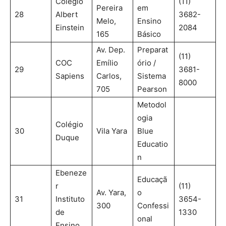
Colégio
(11)
Pereira
em
28
Albert
3682-
Melo,
Ensino
Einstein
2084
165
Básico
Av. Dep.
Preparat
(11)
COC
Emílio
ório /
29
3681-
Sapiens
Carlos,
Sistema
8000
705
Pearson
Metodol
ogia
Colégio
30
Vila Yara
Blue
Duque
Educatio
n
Ebeneze
Educaçã
r
(11)
Av. Yara,
o
31
Instituto
3654-
300
Confessi
de
1330
onal
Ensino