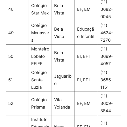
(11)
Colégio
Bela
48
EF, EM
3682-
Star Max
Vista
0045
Colégio
(11)
Bela
Educaçã
49
Manasse
4624-
Vista
o Infantil
s
7270
Monteiro
(11)
Bela
50
Lobato
EI, EF I
3699-
Vista
EEIEF
4057
Colégio
(11)
Jaguarib
51
Santa
EI, EF I
3655-
e
Luzia
1151
(11)
Colégio
Vila
52
EF, EM
3609-
Prisma
Yolanda
8844
Instituto
(11)
Educacio
Novo
EF, EM