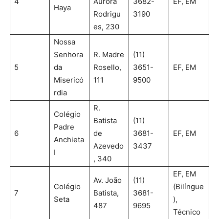
4
Aurora
3682-
EF, EM
Haya
Rodrigu
3190
es, 230
Nossa
Senhora
R. Madre
(11)
5
da
Rosello,
3651-
EF, EM
Misericó
111
9500
rdia
R.
Colégio
Batista
(11)
Padre
6
de
3681-
EF, EM
Anchieta
Azevedo
3437
I
, 340
EF, EM
Av. João
(11)
Colégio
(Bilíngue
7
Batista,
3681-
Seta
),
487
9695
Técnico