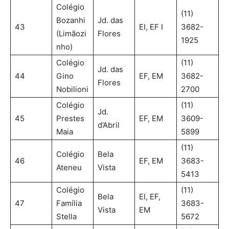
Colégio
(11)
Bozanhi
Jd. das
43
EI, EF I
3682-
(Limãozi
Flores
1925
nho)
Colégio
(11)
Jd. das
44
Gino
EF, EM
3682-
Flores
Nobilioni
2700
Colégio
(11)
Jd.
45
Prestes
EF, EM
3609-
d’Abril
Maia
5899
(11)
Colégio
Bela
46
EF, EM
3683-
Ateneu
Vista
5413
Colégio
(11)
Bela
EI, EF,
47
Família
3683-
Vista
EM
Stella
5672