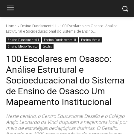
Home
Ensino Fundamental I
100 Escolares em Osasco: Análise
Estrutural e Socioeducacional do Sistema de Ensino...
Ensino Fundamental I
Ensino Fundamental II
Ensino Médio
Ensino Médio Técnico
Escolas
100 Escolares em Osasco:
Análise Estrutural e
Socioeducacional do Sistema
de Ensino de Osasco Um
Mapeamento Institucional
Neste cenário, o Centro Educacional Desafio e o Colégio
Anglo Leonardo da Vinci disputam a hegemonia local por
meio de estratégias pedagógicas distintas. O Desafio,