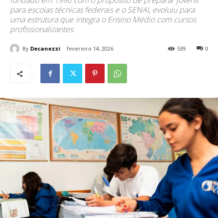
fundado em 1990 com o propósito de preparar jovens
para escolas técnicas federais e o SENAI, evoluiu para
uma estrutura que integra o Ensino Médio com cursos
profissionalizantes.
By
Decanezzi
fevereiro 14, 2026
539
0