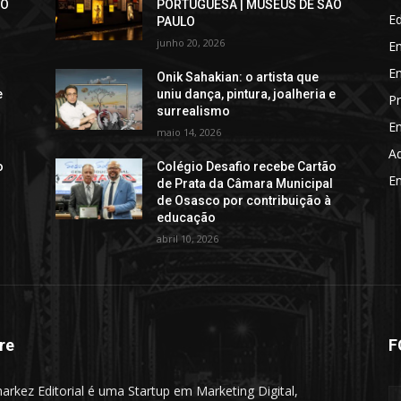
ÃO
PORTUGUESA | MUSEUS DE SÃO
E
PAULO
junho 20, 2026
E
E
Onik Sahakian: o artista que
e
uniu dança, pintura, joalheria e
Pr
surrealismo
En
maio 14, 2026
A
o
Colégio Desafio recebe Cartão
En
l
de Prata da Câmara Municipal
de Osasco por contribuição à
educação
abril 10, 2026
re
F
arkez Editorial é uma Startup em Marketing Digital,