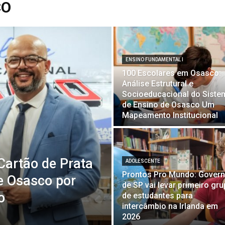
CO
ENSINO FUNDAMENTAL I
100 Escolares em Osasco:
Análise Estrutural e
Socioeducacional do Siste
de Ensino de Osasco Um
Mapeamento Institucional
Cartão de Prata
ADOLESCENTE
Prontos Pro Mundo: Gover
e Osasco por
de SP vai levar primeiro gr
o
de estudantes para
intercâmbio na Irlanda em
2026