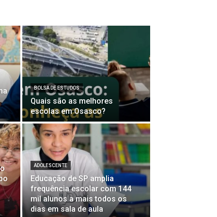
BOLSA DE ESTUDOS
ma
Quais são as melhores
escolas em Osasco?
ADOLESCENTE
no
upo
Educação de SP amplia
frequência escolar com 144
mil alunos a mais todos os
dias em sala de aula