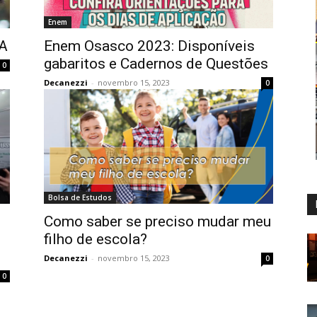
Enem
A
Enem Osasco 2023: Disponíveis
gabaritos e Cadernos de Questões
0
Decanezzi
-
novembro 15, 2023
0
Bolsa de Estudos
Como saber se preciso mudar meu
filho de escola?
Decanezzi
-
novembro 15, 2023
0
0