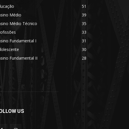
ducação
51
nsino Médio
39
nsino Médio Técnico
35
ofissões
33
sino Fundamental I
31
dolescente
30
sino Fundamental II
28
OLLOW US