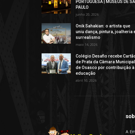
PORTUGUESA | MUSEUS DE S
PAULO
junho 20, 2026
Onik Sahakian: o artista que
uniu dança, pintura, joalheria 
surrealismo
maio 14, 2026
Colégio Desafio recebe Cartã
de Prata da Câmara Municipa
de Osasco por contribuição à
educação
abril 10, 2026
sob
A Em