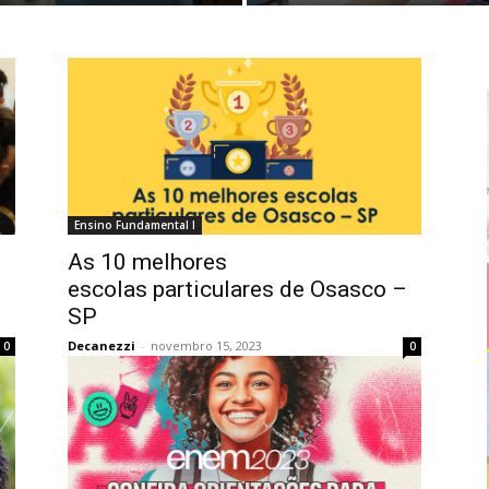
Ensino Fundamental I
As 10 melhores
escolas particulares de Osasco –
SP
Decanezzi
-
novembro 15, 2023
0
0